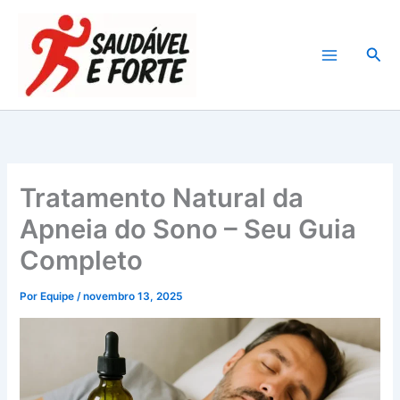
Ir
para
Pesq
o
conteúdo
Tratamento Natural da
Apneia do Sono – Seu Guia
Completo
Por
Equipe
/
novembro 13, 2025