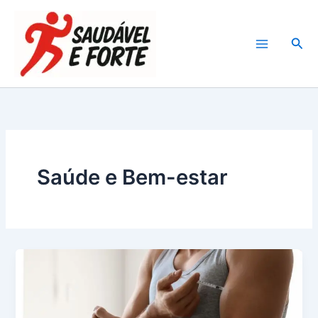
Ir
para
Pesq
o
conteúdo
Saúde e Bem-estar