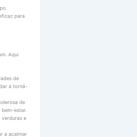
po.
ficaz para
um. Aqui
idades de
dar a torná-
poderosa de
e bem-estar.
 verduras e
r a acalmar