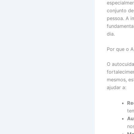
especialmen
conjunto de
pessoa. A i
fundamental
dia.
Por que o A
O autocuid
fortalecime
mesmos, est
ajudar a:
Re
te
Au
no
Me