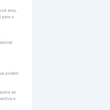
você ama,
l para o
.
ssional
 que podem
sobre as
pectiva e