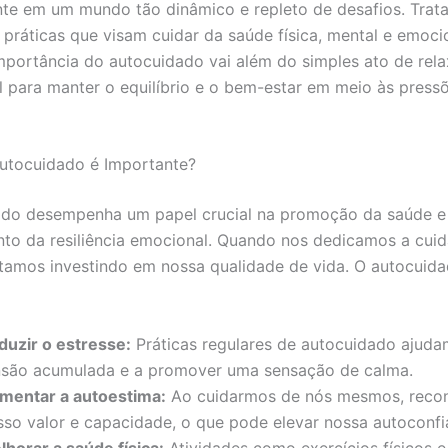
te em um mundo tão dinâmico e repleto de desafios. Trat
 práticas que visam cuidar da saúde física, mental e emoc
mportância do autocuidado vai além do simples ato de relax
 para manter o equilíbrio e o bem-estar em meio às pressõ
utocuidado é Importante?
ado desempenha um papel crucial na promoção da saúde e
nto da resiliência emocional. Quando nos dedicamos a cuid
amos investindo em nossa qualidade de vida. O autocuid
duzir o estresse:
Práticas regulares de autocuidado ajudam
nsão acumulada e a promover uma sensação de calma.
mentar a autoestima:
Ao cuidarmos de nós mesmos, rec
sso valor e capacidade, o que pode elevar nossa autoconfi
lhorar a saúde física:
Atividades como exercícios físicos e