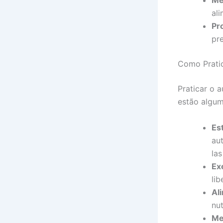
al
Pr
pr
Como Prati
Praticar o 
estão algum
Es
au
las
Ex
li
Al
nut
Me