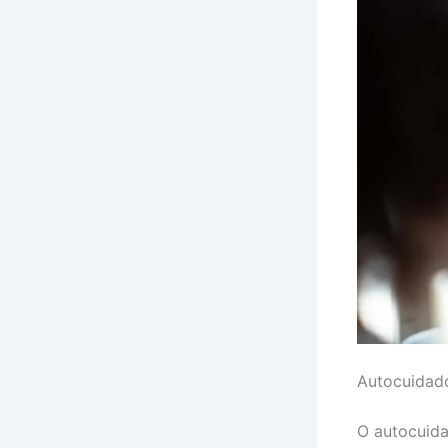
Autocuidado
O autocuida