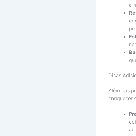
a 
Re
co
pra
Es
ne
Bu
qu
Dicas Adici
Além das pr
enriquecer 
Pra
co
aum