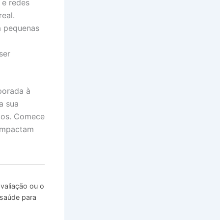
 e redes
eal.
ça pequenas
ser
porada à
a sua
rios. Comece
 impactam
valiação ou o
 saúde para