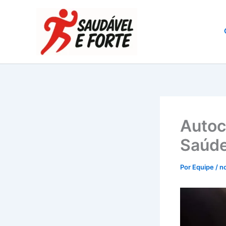
Ir
para
o
conteúdo
Autoc
Saúde
Por
Equipe
/
n