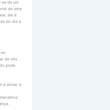
a-se de um
ional de uma
ar; ele é
es do dia a
 no
ar de nós
ado pode
 a aliviar a
onhecemos
ança.