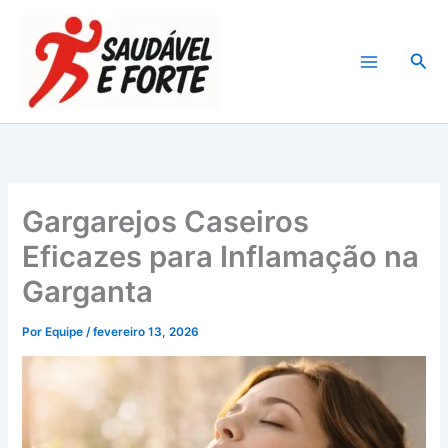
Ir
para
Pesq
o
conteúdo
Gargarejos Caseiros
Eficazes para Inflamação na
Garganta
Por
Equipe
/
fevereiro 13, 2026