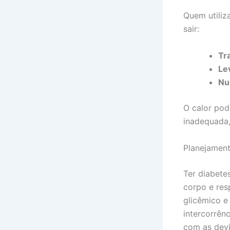
Quem utiliz
sair:
Tr
Le
Nu
O calor pod
inadequada,
Planejament
Ter diabetes
corpo e res
glicêmico e
intercorrên
com as devi