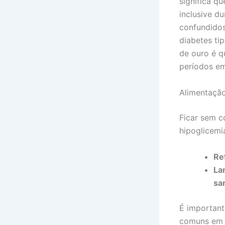
significa q
inclusive d
confundido
diabetes ti
de ouro é qu
períodos em
Alimentação
Ficar sem c
hipoglicemi
Re
La
sa
É important
comuns em f