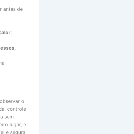
r antes de
alor;
cessos.
ma
 observar o
da, controle
ia sem
iro lugar, e
el e segura.