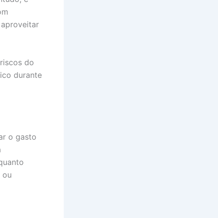
bom
 aproveitar
 riscos do
ico durante
ar o gasto
a
 quanto
a ou