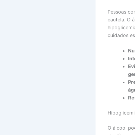
Pessoas com
cautela. O 
hipoglicemi
cuidados es
Nu
In
Ev
ger
Pr
ág
Re
Hipoglicemia
O álcool po