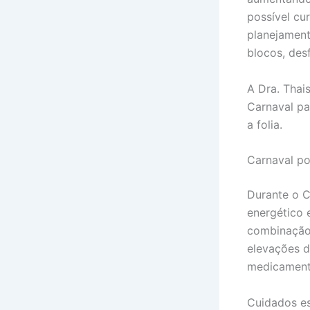
possível cu
planejament
blocos, des
A Dra. Thai
Carnaval pa
a folia.
Carnaval po
Durante o C
energético 
combinação 
elevações d
medicamento
Cuidados es