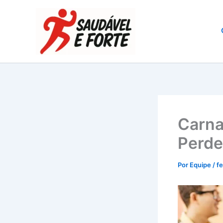
Ir
para
o
conteúdo
Carna
Perde
Por
Equipe
/
fe