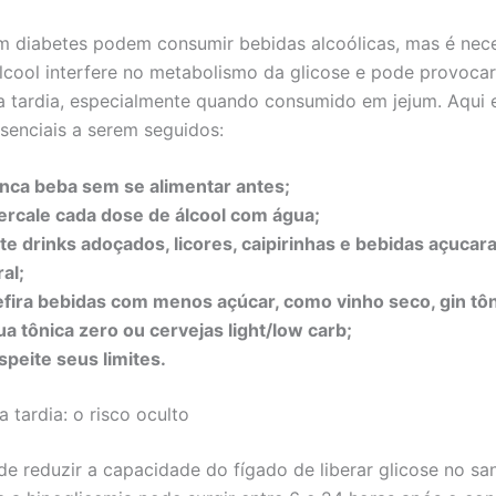
 diabetes podem consumir bebidas alcoólicas, mas é nece
álcool interfere no metabolismo da glicose e pode provocar
a tardia, especialmente quando consumido em jejum. Aqui 
senciais a serem seguidos:
nca beba sem se alimentar antes;
tercale cada dose de álcool com água;
ite drinks adoçados, licores, caipirinhas e bebidas açuca
al;
efira bebidas com menos açúcar, como vinho seco, gin tô
ua tônica zero ou cervejas light/low carb;
speite seus limites.
 tardia: o risco oculto
de reduzir a capacidade do fígado de liberar glicose no sa