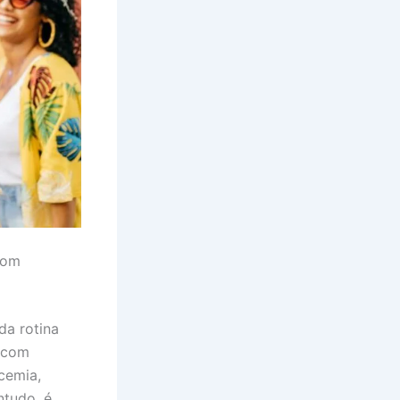
com
da rotina
s com
cemia,
ntudo, é