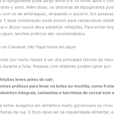
ue a hipoglicemia pode surgir entre 6 e 24 horas após o co
urante o sono. Além disso, os sintomas de hipoglicemia po
s com os de embriaguez, atrasando o socorro. Em pessoa
po 1, essa combinação pode evoluir para cetoacidose diabét
e o álcool nunca deve substituir refeições. Para evitar lon
 jejum, lanches práticos são recomendados.
 no Carnaval: não fique horas em jejum
omer por muito tempo é um dos principais fatores de risco
a durante a folia. Pessoas com diabetes podem optar por:
feições leves antes de sair;
nches práticos para levar na bolsa ou mochila, como fruta
nduíches integrais, castanhas e barrinhas de cereal sem 
e evitar exageros em alimentos muito gordurosos ou ricos
estas de rua. O foco deve ser na regularidade alimentar, e