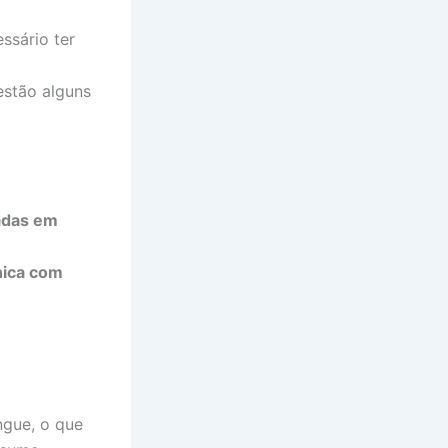
ssário ter
estão alguns
radas em
nica com
ngue, o que