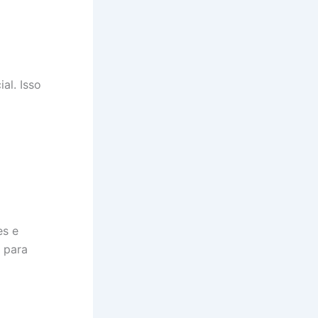
al. Isso
es e
 para