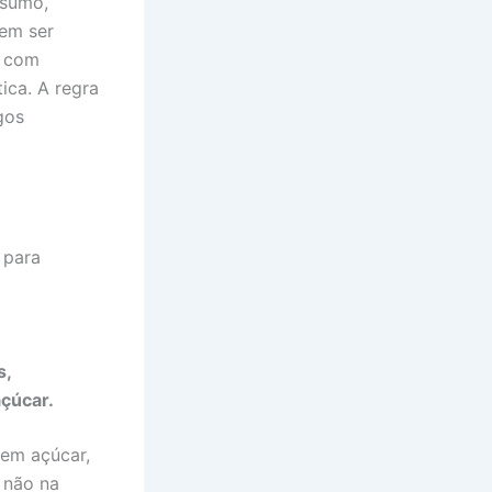
nsumo,
dem ser
s com
ica. A regra
gos
 para
s,
açúcar.
 em açúcar,
 não na