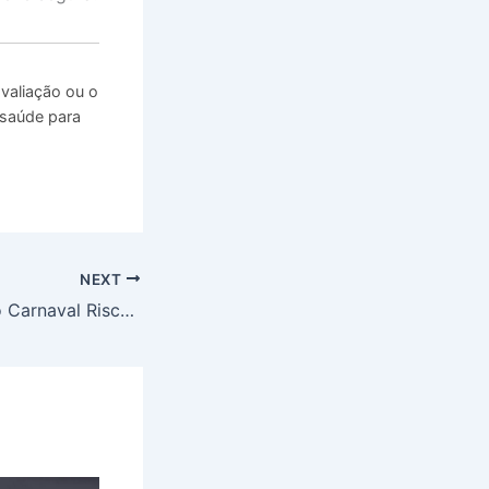
valiação ou o
 saúde para
NEXT
Glitter e Strass no Carnaval Riscos que Você Precisa Conhecer