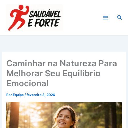
Ir
para
Pesq
o
conteúdo
Caminhar na Natureza Para
Melhorar Seu Equilíbrio
Emocional
Por
Equipe
/
fevereiro 3, 2026