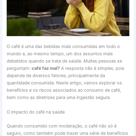
O café é uma das bebidas mais consumidas em todo o
mundo e, ao mesmo tempo, um dos assuntos mais
debatidos quando se trata de saúde. Muitas pessoas se
perguntam:
café faz mal?
A resposta não é simples, pois
depende de diversos fatores, principalmente da
quantidade consumida. Neste artigo, vamos explorar os
benefícios e os riscos associados ao consumo de café,
bem como as diretrizes para uma ingestão segura.
O impacto do café na saúde
Quando consumido com moderação, o café não só é
seguro, como também pode trazer uma série de benefícios