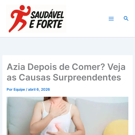
Ir
para
Pesq
o
conteúdo
Azia Depois de Comer? Veja
as Causas Surpreendentes
Por
Equipe
/
abril 6, 2026