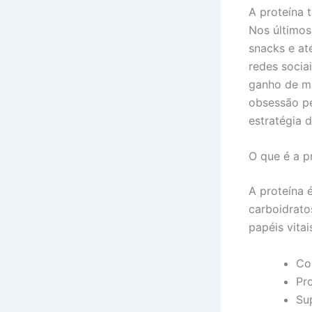
A proteína 
Nos últimos
snacks e at
redes socia
ganho de ma
obsessão pe
estratégia 
O que é a p
A proteína 
carboidrat
papéis vita
Co
Pr
Su