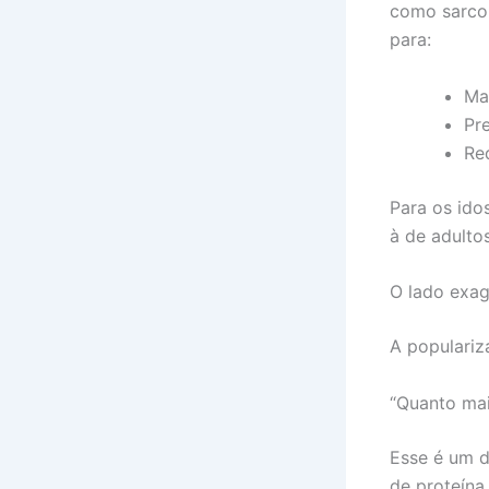
como sarcop
para:
Ma
Pre
Re
Para os ido
à de adulto
O lado exa
A populariz
“Quanto mai
Esse é um d
de proteína