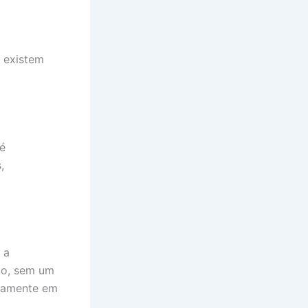
 existem
 é
,
 a
to, sem um
icamente em