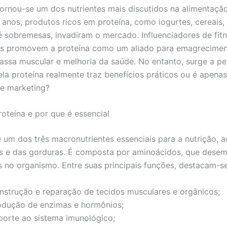
tornou-se um dos nutrientes mais discutidos na alimentaçã
 anos, produtos ricos em proteína, como iogurtes, cereais,
é sobremesas, invadiram o mercado. Influenciadores de fit
is promovem a proteína como um aliado para emagrecimen
ssa muscular e melhoria da saúde. No entanto, surge a pe
la proteína realmente traz benefícios práticos ou é apena
de marketing?
roteína e por que é essencial
é um dos três macronutrientes essenciais para a nutrição, 
os e das gorduras. É composta por aminoácidos, que des
is no organismo. Entre suas principais funções, destacam-se
nstrução e reparação de tecidos musculares e orgânicos;
odução de enzimas e hormônios;
porte ao sistema imunológico;