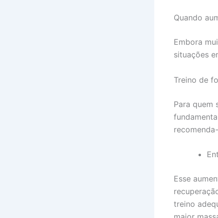
Quando aume
Embora muit
situações e
Treino de fo
Para quem s
fundamental
recomenda-
Ent
Esse aument
recuperação
treino adeq
maior massa