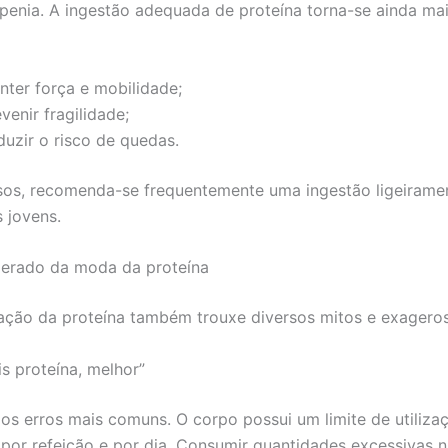
enia. A ingestão adequada de proteína torna-se ainda mai
nter força e mobilidade;
venir fragilidade;
duzir o risco de quedas.
sos, recomenda-se frequentemente uma ingestão ligeiramen
s jovens.
gerado da moda da proteína
ação da proteína também trouxe diversos mitos e exageros
s proteína, melhor”
os erros mais comuns. O corpo possui um limite de utilizaç
 por refeição e por dia. Consumir quantidades excessivas n