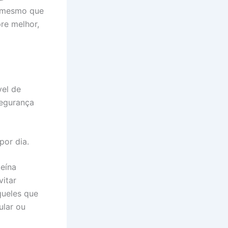
, mesmo que
re melhor,
vel de
Segurança
por dia.
eína
vitar
queles que
ular ou