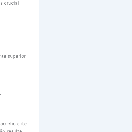
s crucial
te superior
.
ão eficiente
ão resulta