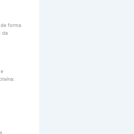
 de forma
o da
 e
oteína:
a