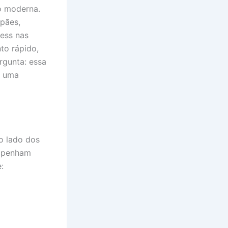
o moderna.
 pães,
ness nas
to rápido,
rgunta: essa
s uma
ao lado dos
empenham
: