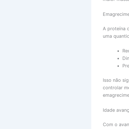
Emagrecimen
A proteína 
uma quantid
Re
Dim
Pre
Isso não si
controlar m
emagrecime
Idade avan
Com o avanç