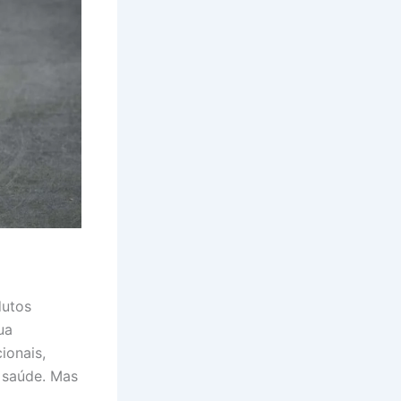
dutos
ua
ionais,
 saúde. Mas