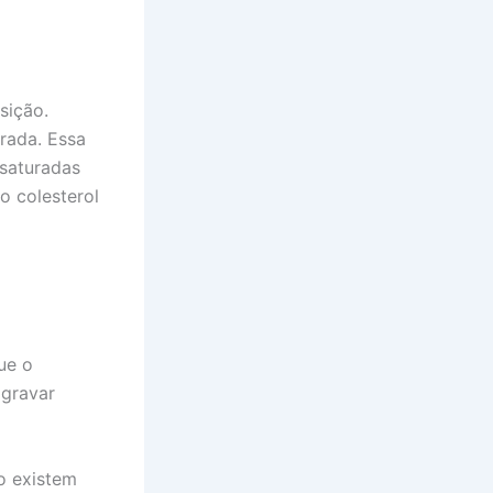
sição.
rada. Essa
saturadas
o colesterol
ue o
agravar
o existem