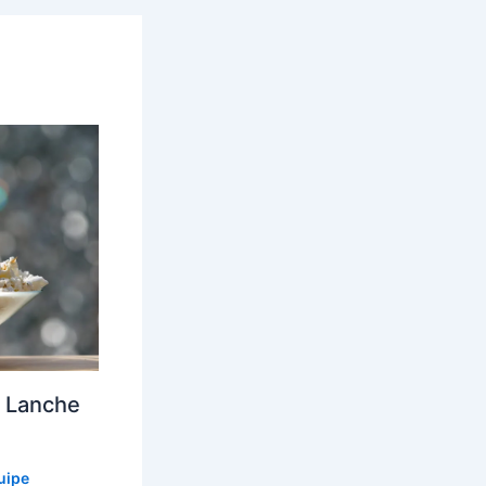
m Lanche
uipe