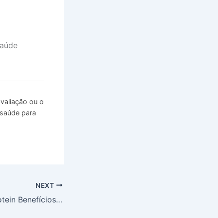
saúde
valiação ou o
 saúde para
NEXT
O Que é Whey Protein Benefícios e Como Usar Este Suplemento