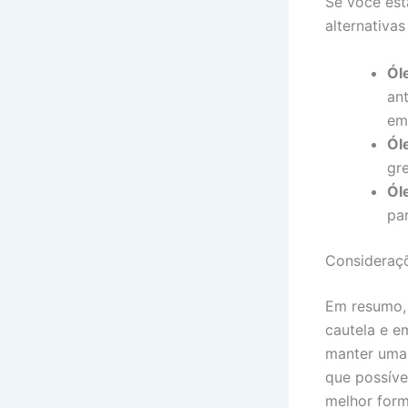
Se você est
alternativa
Óle
an
em
Ól
gr
Ól
pa
Consideraçõ
Em resumo, 
cautela e e
manter uma 
que possíve
melhor form