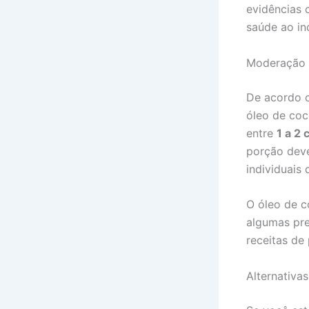
evidências 
saúde ao inc
Moderação 
De acordo c
óleo de coc
entre
1 a 2 
porção deve
individuais
O óleo de c
algumas pre
receitas de
Alternativa