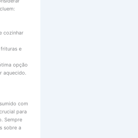
onsiderar
ncluem:
e cozinhar
rituras e
ótima opção
r aquecido.
onsumido com
rucial para
o. Sempre
s sobre a