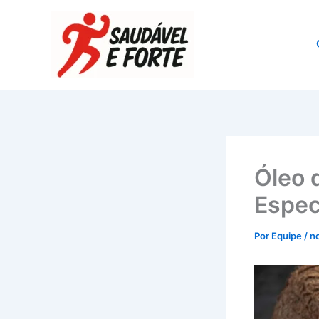
Ir
para
o
conteúdo
Óleo 
Espec
Por
Equipe
/
n