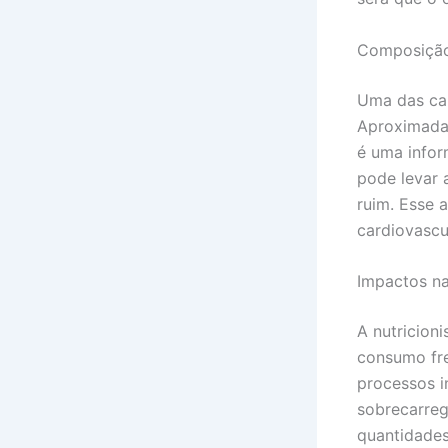
Composição
Uma das car
Aproximad
é uma infor
pode levar 
ruim. Esse 
cardiovascu
Impactos n
A nutricion
consumo fr
processos i
sobrecarreg
quantidades