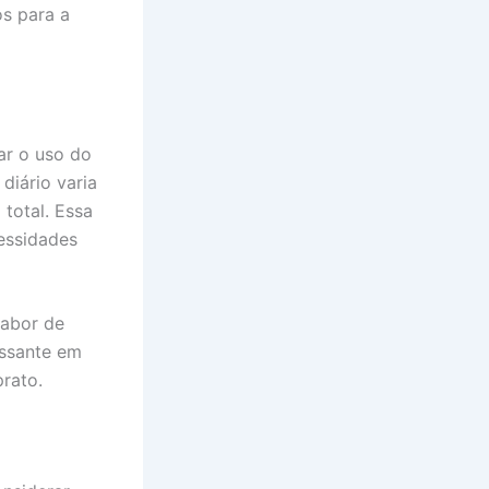
os para a
ar o uso do
diário varia
total. Essa
essidades
sabor de
essante em
rato.