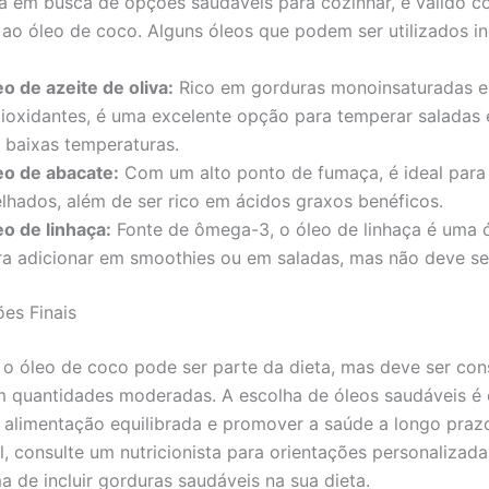
á em busca de opções saudáveis para cozinhar, é válido c
s ao óleo de coco. Alguns óleos que podem ser utilizados i
o de azeite de oliva:
Rico em gorduras monoinsaturadas e
tioxidantes, é uma excelente opção para temperar saladas 
 baixas temperaturas.
eo de abacate:
Com um alto ponto de fumaça, é ideal para f
elhados, além de ser rico em ácidos graxos benéficos.
eo de linhaça:
Fonte de ômega-3, o óleo de linhaça é uma 
ra adicionar em smoothies ou em saladas, mas não deve se
es Finais
o óleo de coco pode ser parte da dieta, mas deve ser c
m quantidades moderadas. A escolha de óleos saudáveis é c
alimentação equilibrada e promover a saúde a longo praz
l, consulte um nutricionista para orientações personalizada
a de incluir gorduras saudáveis na sua dieta.