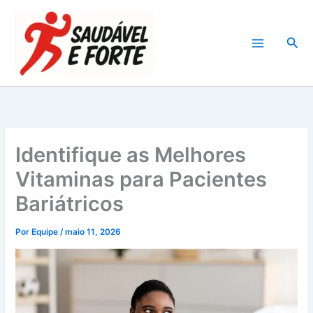
Ir
para
Pesq
o
conteúdo
Identifique as Melhores
Vitaminas para Pacientes
Bariátricos
Por
Equipe
/
maio 11, 2026