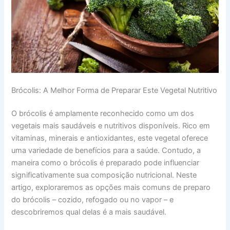
Brócolis: A Melhor Forma de Preparar Este Vegetal Nutritivo
O brócolis é amplamente reconhecido como um dos
vegetais mais saudáveis e nutritivos disponíveis. Rico em
vitaminas, minerais e antioxidantes, este vegetal oferece
uma variedade de benefícios para a saúde. Contudo, a
maneira como o brócolis é preparado pode influenciar
significativamente sua composição nutricional. Neste
artigo, exploraremos as opções mais comuns de preparo
do brócolis – cozido, refogado ou no vapor – e
descobriremos qual delas é a mais saudável.